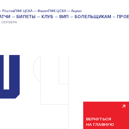
 Ростов
ПФК ЦСКА — Факел
ПФК ЦСКА — Акрон
ВНУТРЕН
АТЧИ
БИЛЕТЫ
КЛУБ
ВИП
БОЛЕЛЬЩИКАМ
ПРО
 СЕРВЕРА
Мы уже устраняем н
некоторое время. П
ВЕРНУТЬСЯ
НА ГЛАВНУЮ