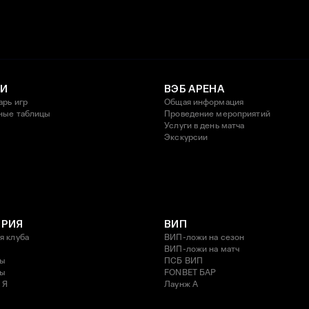
И
ВЭБ АРЕНА
арь игр
Общая информация
ные таблицы
Проведение мероприятий
Услуги в день матча
Экскурсии
ОРИЯ
ВИП
я клуба
ВИП-ложи на сезон
ВИП-ложи на матч
ды
ПСБ ВИП
ды
FONBET БАР
 Я
Лаунж A