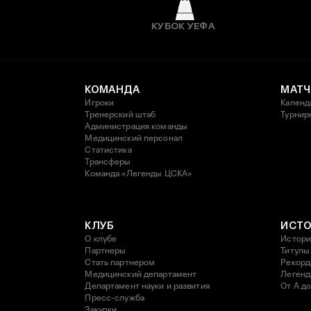
КУБОК УЕФА
КОМАНДА
МАТЧ
Игроки
Календ
Тренерский штаб
Турнир
Администрация команды
Медицинский персонал
Статистика
Трансферы
Команда «Легенды ЦСКА»
КЛУБ
ИСТ
О клубе
Истори
Партнеры
Титулы
Стать партнером
Рекор
Медицинский департамент
Леген
Департамент науки и развития
От А до
Пресс-служба
Закупки