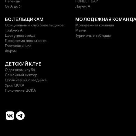
Легенды
FONBET БАР
От А до Я
Лаунж A
БОЛЕЛЬЩИКАМ
МОЛОДЕЖНАЯ КОМАНД
Официальный клуб болельщиков
Молодежная команда
Трибуна А
Матчи
Доступная среда
Турнирные таблицы
Программа лояльности
Гостевая книга
Форум
ДЕТСКИЙ КЛУБ
О детском клубе
Семейный сектор
Организация праздника
Урок ЦСКА
Поколение ЦСКА