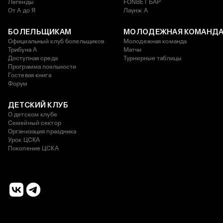
Легенды
FONBET БАР
От А до Я
Лаунж A
БОЛЕЛЬЩИКАМ
МОЛОДЕЖНАЯ КОМАНД
Официальный клуб болельщиков
Молодежная команда
Трибуна А
Матчи
Доступная среда
Турнирные таблицы
Программа лояльности
Гостевая книга
Форум
ДЕТСКИЙ КЛУБ
О детском клубе
Семейный сектор
Организация праздника
Урок ЦСКА
Поколение ЦСКА