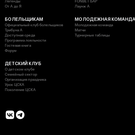
Легенды
FONBET БАР
От А до Я
Лаунж A
БОЛЕЛЬЩИКАМ
МОЛОДЕЖНАЯ КОМАНД
Официальный клуб болельщиков
Молодежная команда
Трибуна А
Матчи
Доступная среда
Турнирные таблицы
Программа лояльности
Гостевая книга
Форум
ДЕТСКИЙ КЛУБ
О детском клубе
Семейный сектор
Организация праздника
Урок ЦСКА
Поколение ЦСКА