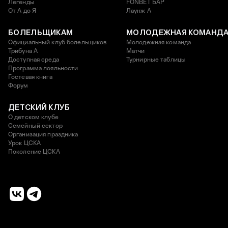
Легенды
FONBET БАР
От А до Я
Лаунж A
БОЛЕЛЬЩИКАМ
МОЛОДЕЖНАЯ КОМАНД
Официальный клуб болельщиков
Молодежная команда
Трибуна А
Матчи
Доступная среда
Турнирные таблицы
Программа лояльности
Гостевая книга
Форум
ДЕТСКИЙ КЛУБ
О детском клубе
Семейный сектор
Организация праздника
Урок ЦСКА
Поколение ЦСКА