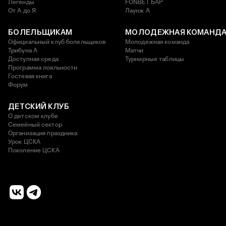
Легенды
FONBET БАР
От А до Я
Лаунж A
БОЛЕЛЬЩИКАМ
МОЛОДЕЖНАЯ КОМАНД
Официальный клуб болельщиков
Молодежная команда
Трибуна А
Матчи
Доступная среда
Турнирные таблицы
Программа лояльности
Гостевая книга
Форум
ДЕТСКИЙ КЛУБ
О детском клубе
Семейный сектор
Организация праздника
Урок ЦСКА
Поколение ЦСКА