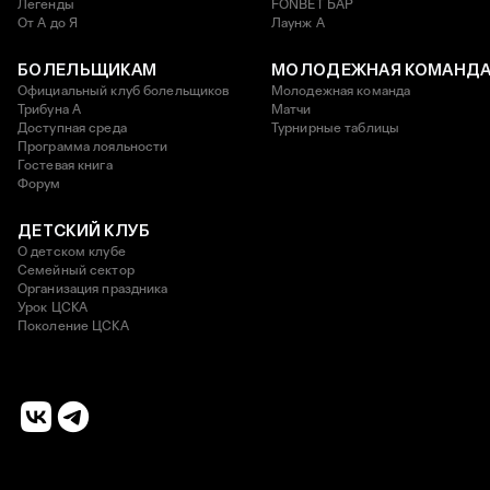
Легенды
FONBET БАР
От А до Я
Лаунж A
БОЛЕЛЬЩИКАМ
МОЛОДЕЖНАЯ КОМАНД
Официальный клуб болельщиков
Молодежная команда
Трибуна А
Матчи
Доступная среда
Турнирные таблицы
Программа лояльности
Гостевая книга
Форум
ДЕТСКИЙ КЛУБ
О детском клубе
Семейный сектор
Организация праздника
Урок ЦСКА
Поколение ЦСКА