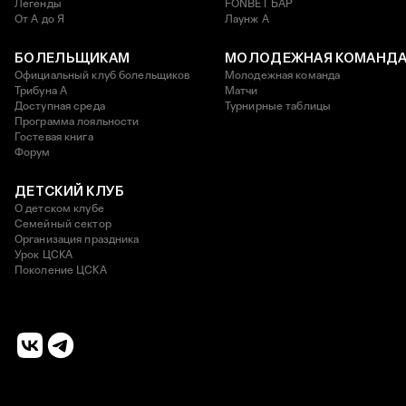
Легенды
FONBET БАР
От А до Я
Лаунж A
БОЛЕЛЬЩИКАМ
МОЛОДЕЖНАЯ КОМАНД
Официальный клуб болельщиков
Молодежная команда
Трибуна А
Матчи
Доступная среда
Турнирные таблицы
Программа лояльности
Гостевая книга
Форум
ДЕТСКИЙ КЛУБ
О детском клубе
Семейный сектор
Организация праздника
Урок ЦСКА
Поколение ЦСКА