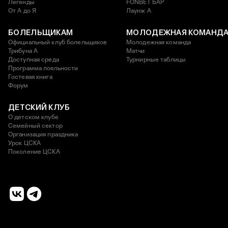
Легенды
FONBET БАР
От А до Я
Лаунж A
БОЛЕЛЬЩИКАМ
МОЛОДЕЖНАЯ КОМАНД
Официальный клуб болельщиков
Молодежная команда
Трибуна А
Матчи
Доступная среда
Турнирные таблицы
Программа лояльности
Гостевая книга
Форум
ДЕТСКИЙ КЛУБ
О детском клубе
Семейный сектор
Организация праздника
Урок ЦСКА
Поколение ЦСКА