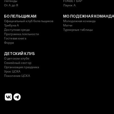
Легенды
FONBET БАР
От А до Я
Лаунж A
БОЛЕЛЬЩИКАМ
МОЛОДЕЖНАЯ КОМАНД
Официальный клуб болельщиков
Молодежная команда
Трибуна А
Матчи
Доступная среда
Турнирные таблицы
Программа лояльности
Гостевая книга
Форум
ДЕТСКИЙ КЛУБ
О детском клубе
Семейный сектор
Организация праздника
Урок ЦСКА
Поколение ЦСКА