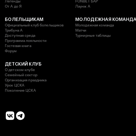
Легенды
FONBET БАР
От А до Я
Лаунж A
БОЛЕЛЬЩИКАМ
МОЛОДЕЖНАЯ КОМАНД
Официальный клуб болельщиков
Молодежная команда
Трибуна А
Матчи
Доступная среда
Турнирные таблицы
Программа лояльности
Гостевая книга
Форум
ДЕТСКИЙ КЛУБ
О детском клубе
Семейный сектор
Организация праздника
Урок ЦСКА
Поколение ЦСКА