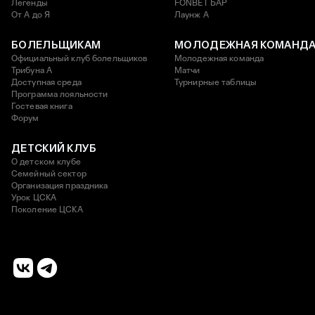
Легенды
FONBET БАР
От А до Я
Лаунж A
БОЛЕЛЬЩИКАМ
МОЛОДЕЖНАЯ КОМАНД
Официальный клуб болельщиков
Молодежная команда
Трибуна А
Матчи
Доступная среда
Турнирные таблицы
Программа лояльности
Гостевая книга
Форум
ДЕТСКИЙ КЛУБ
О детском клубе
Семейный сектор
Организация праздника
Урок ЦСКА
Поколение ЦСКА