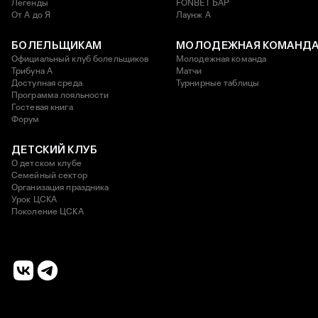
Легенды
FONBET БАР
От А до Я
Лаунж A
БОЛЕЛЬЩИКАМ
МОЛОДЕЖНАЯ КОМАНД
Официальный клуб болельщиков
Молодежная команда
Трибуна А
Матчи
Доступная среда
Турнирные таблицы
Программа лояльности
Гостевая книга
Форум
ДЕТСКИЙ КЛУБ
О детском клубе
Семейный сектор
Организация праздника
Урок ЦСКА
Поколение ЦСКА