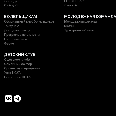
Легенды
FONBET БАР
От А до Я
Лаунж A
БОЛЕЛЬЩИКАМ
МОЛОДЕЖНАЯ КОМАНД
Официальный клуб болельщиков
Молодежная команда
Трибуна А
Матчи
Доступная среда
Турнирные таблицы
Программа лояльности
Гостевая книга
Форум
ДЕТСКИЙ КЛУБ
О детском клубе
Семейный сектор
Организация праздника
Урок ЦСКА
Поколение ЦСКА