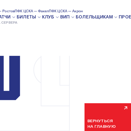
 Ростов
ПФК ЦСКА — Факел
ПФК ЦСКА — Акрон
ВНУТРЕН
АТЧИ
БИЛЕТЫ
КЛУБ
ВИП
БОЛЕЛЬЩИКАМ
ПРО
 СЕРВЕРА
Мы уже устраняем н
некоторое время. П
ВЕРНУТЬСЯ
НА ГЛАВНУЮ