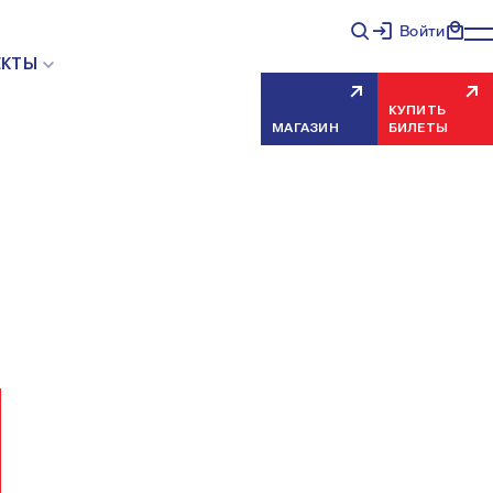
Войти
НЯЯ ОШИБКА СЕРВЕРА
ЕКТЫ
КУПИТЬ
МАГАЗИН
БИЛЕТЫ
еисправность, попробуйте обновить страницу через
риносим извинения за временные неудобства.