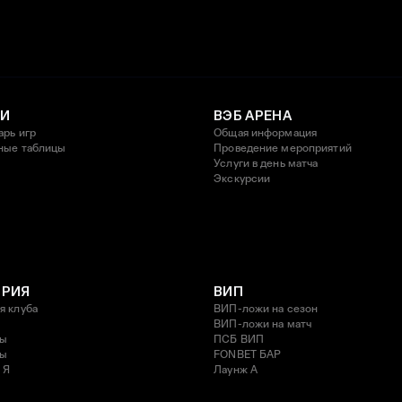
И
ВЭБ АРЕНА
арь игр
Общая информация
ные таблицы
Проведение мероприятий
Услуги в день матча
Экскурсии
ОРИЯ
ВИП
я клуба
ВИП-ложи на сезон
ВИП-ложи на матч
ды
ПСБ ВИП
ды
FONBET БАР
 Я
Лаунж A