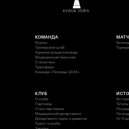
КУБОК УЕФА
КОМАНДА
МАТЧ
Игроки
Календ
Тренерский штаб
Турнир
Администрация команды
Медицинский персонал
Статистика
Трансферы
Команда «Легенды ЦСКА»
КЛУБ
ИСТ
О клубе
Истори
Партнеры
Титулы
Стать партнером
Рекор
Медицинский департамент
Леген
Департамент науки и развития
От А до
Пресс-служба
Закупки