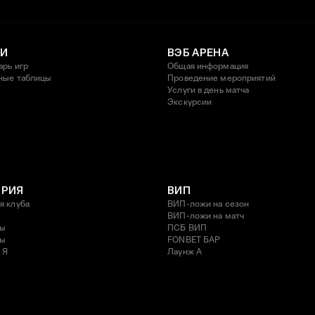
И
ВЭБ АРЕНА
арь игр
Общая информация
ные таблицы
Проведение мероприятий
Услуги в день матча
Экскурсии
ОРИЯ
ВИП
я клуба
ВИП-ложи на сезон
ВИП-ложи на матч
ды
ПСБ ВИП
ды
FONBET БАР
 Я
Лаунж A