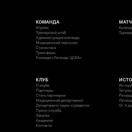
КОМАНДА
МАТЧ
Игроки
Календ
Тренерский штаб
Турнир
Администрация команды
Медицинский персонал
Статистика
Трансферы
Команда «Легенды ЦСКА»
КЛУБ
ИСТ
О клубе
Истори
Партнеры
Титулы
Стать партнером
Рекор
Медицинский департамент
Леген
Департамент науки и развития
От А до
Пресс-служба
Закупки
Академия
Контакты