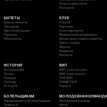
Услуги в день матча
Экскурсии
БИЛЕТЫ
КЛУБ
Билеты на матчи
О клубе
Экскурсии
Партнеры
Карта болельщика
Стать партнером
Парковка
Медицинский департамент
Абонементы
Департамент науки и развития
Пресс-служба
Закупки
Академия
Контакты
ИСТОРИЯ
ВИП
История клуба
ВИП-ложи на сезон
Титулы
ВИП-ложи на матч
Рекорды
ПСБ ВИП
Легенды
FONBET БАР
От А до Я
Лаунж A
БОЛЕЛЬЩИКАМ
МОЛОДЕЖНАЯ КОМАНД
Официальный клуб болельщиков
Молодежная команда
Трибуна А
Матчи