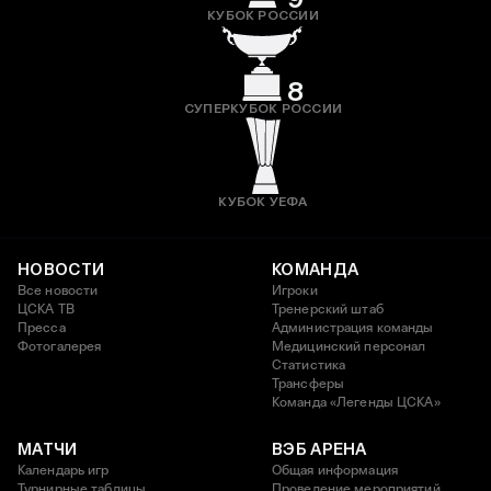
КУБОК РОССИИ
8
СУПЕРКУБОК РОССИИ
КУБОК УЕФА
НОВОСТИ
КОМАНДА
Все новости
Игроки
ЦСКА ТВ
Тренерский штаб
Пресса
Администрация команды
Фотогалерея
Медицинский персонал
Статистика
Трансферы
Команда «Легенды ЦСКА»
МАТЧИ
ВЭБ АРЕНА
Календарь игр
Общая информация
Турнирные таблицы
Проведение мероприятий