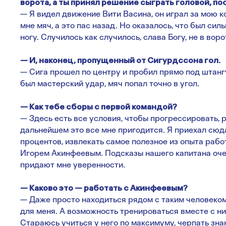
ворота, а ты принял решение сыграть головой, по
— Я видел движение Вити Васина, он играл за мою к
мне мяч, а это пас назад. Но оказалось, что был сил
ногу. Случилось как случилось, слава Богу, не в вор
— И, наконец, пропущенный от Сигурдссона гол.
— Сига прошел по центру и пробил прямо под штангу.
был мастерский удар, мяч попал точно в угол.
— Как тебе сборы с первой командой?
— Здесь есть все условия, чтобы прогрессировать, 
дальнейшем это все мне пригодится. Я приехал сюд
процентов, извлекать самое полезное из опыта раб
Игорем Акинфеевым. Подсказы нашего капитана очен
придают мне уверенности.
— Каково это — работать с Акинфеевым?
— Даже просто находиться рядом с таким человеко
для меня. А возможность тренироваться вместе с ни
Стараюсь учиться у него по максимуму, черпать зн