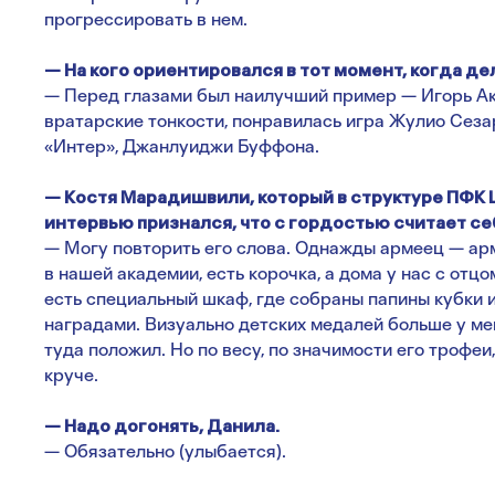
прогрессировать в нем.
— На кого ориентировался в тот момент, когда де
— Перед глазами был наилучший пример — Игорь Ак
вратарские тонкости, понравилась игра Жулио Сеза
«Интер», Джанлуиджи Буффона.
— Костя Марадишвили, который в структуре ПФК Ц
интервью признался, что с гордостью считает се
— Могу повторить его слова. Однажды армеец — ар
в нашей академии, есть корочка, а дома у нас с отц
есть специальный шкаф, где собраны папины кубки и
наградами. Визуально детских медалей больше у мен
туда положил. Но по весу, по значимости его трофеи
круче.
— Надо догонять, Данила.
— Обязательно (улыбается).