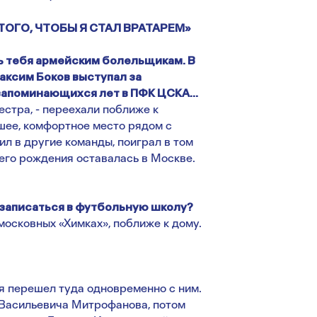
ТОГО, ЧТОБЫ Я СТАЛ ВРАТАРЕМ»
ь тебя армейским болельщикам. В
Максим Боков выступал за
 запоминающихся лет в ПФК ЦСКА…
естра, - переехали поближе к
шее, комфортное место рядом с
л в другие команды, поиграл в том
моего рождения оставалась в Москве.
е записаться в футбольную школу?
московных «Химках», поближе к дому.
я перешел туда одновременно с ним.
 Васильевича Митрофанова, потом