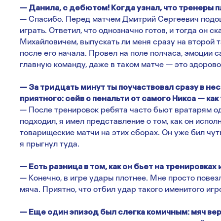
— Данила, с дебютом! Когда узнал, что тренеры 
— Спасибо. Перед матчем Дмитрий Сергеевич подоше
играть. Ответил, что однозначно готов, и тогда он с
Михайловичем, выпускать ли меня сразу на второй 
после его начала. Провел на поле полчаса, эмоции 
главную команду, даже в таком матче — это здорово
— За тридцать минут ты поучаствовал сразу в нес
приятного: сейв с пенальти от самого Никса — как
— После тренировок ребята часто бьют вратарям о
подходил, я имел представление о том, как он испо
товарищеские матчи на этих сборах. Он уже бил чуть 
я прыгнул туда.
— Есть разница в том, как он бьет на тренировках 
— Конечно, в игре удары плотнее. Мне просто повез
мяча. Приятно, что отбил удар такого именитого игр
— Еще один эпизод был слегка комичным: мяч вер