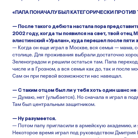
«ПАПА ПОНАЧАЛУ БЫЛ КАТЕГОРИЧЕСКИ ПРОТИВ 
— После такого дебюта настала пора представит
2002 году, когда ты появился на свет, твой отец 
элистинский «Уралан», куда перешел после пяти
— Когда он еще играл в Москве, вся семья — мама, с
столице. Для проживания выбрали достаточно хоро
Зеленоградом и решили остаться там. Папа переходи
числе и в Грозном, а вся семья как до, так и после 
Сам он при первой возможности нас навещал.
— С таким отцом был ли у тебя хоть один шанс н
— Думаю, нет (улыбается). Но сначала я играл в под
Там был центральным защитником.
— Ну разумеется.
— Потом папу пригласили в армейскую академию, и 
Некоторое время играл под руководством Дмитрия