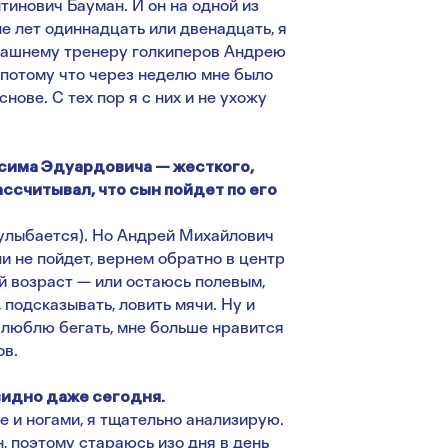
инович Бауман. И он на одной из
е лет одиннадцать или двенадцать, я
гдашнему тренеру голкиперов Андрею
потому что через неделю мне было
нове. С тех пор я с них и не ухожу
сима Эдуардовича — жесткого,
ссчитывал, что сын пойдет по его
(улыбается). Но Андрей Михайлович
и не пойдет, вернем обратно в центр
й возраст — или остаюсь полевым,
 подсказывать, ловить мячи. Ну и
 люблю бегать, мне больше нравится
ов.
 видно даже сегодня.
ле и ногами, я тщательно анализирую.
, поэтому стараюсь изо дня в день