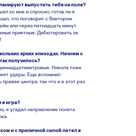
планируют выпустить тебя на поле?
л ко мне и спросил, готов ли я
казал, что поговорит с Виктором
тайм или через пятнадцать минут
самые приятные. Дебютировать за
!
кольких ярких эпизодах. Начнем с
 так получилось?
диннадцатиметровые. Никола тоже
лняет удары. Еще вспомнил
правее центра, так что и в этот раз
и в игре?
ло, я угадал направление полета
ока.
хом и с приличной силой летел в