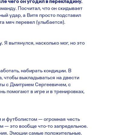
сле чего он угодил в перекладину.
оманду. Посчитал, что он скидывает
ьный удар, а Витя просто подставил
ота мяч перевел (улыбается).
 Я вытянулся, насколько мог, но это
работать, набирать кондиции. В
а, чтобы выкладываться на двести
оты с Дмитрием Сергеевичем, с
ь помогают в игре и в тренировках,
м и футболистом — огромная честь
м — это вообще что-то запредельное.
ания. Эмоции самые положительные.