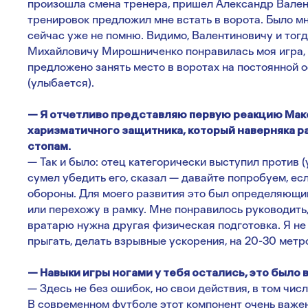
произошла смена тренера, пришел Александр Валент
тренировок предложил мне встать в ворота. Было мн
сейчас уже не помню. Видимо, Валентиновичу и то
Михайловичу Мирошниченко понравилась моя игра, 
предложено занять место в воротах на постоянной ос
(улыбается).
— Я отчетливо представляю первую реакцию Мак
харизматичного защитника, который наверняка ра
стопам.
— Так и было: отец категорически выступил против 
сумел убедить его, сказал — давайте попробуем, есл
обороны. Для моего развития это был определяющи
или перехожу в рамку. Мне понравилось руководить,
вратарю нужна другая физическая подготовка. Я не
прыгать, делать взрывные ускорения, на 20-30 метр
— Навыки игры ногами у тебя остались, это было
— Здесь не без ошибок, но свои действия, в том чис
В современном футболе этот компонент очень важен