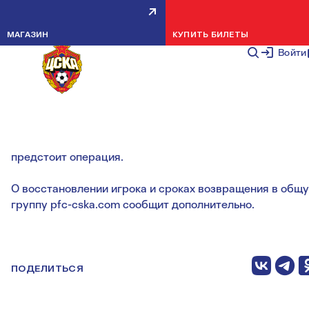
КИРИЛЛ НАБАБКИН ПОЛУЧИЛ
МАГАЗИН
КУПИТЬ БИЛЕТЫ
ТРАВМУ КОЛЕНА
Войти
НОВОСТИ КОМАНДЫ
22 АВГУСТА 2
У Кирилла Набабкина диагностирован разрыв передне
крестообразной связки правого колена. Россиянину
предстоит операция.
О восстановлении игрока и сроках возвращения в общ
группу pfc-cska.com сообщит дополнительно.
ПОДЕЛИТЬСЯ