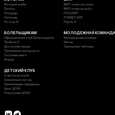
История клуба
ВИП-ложи на сезон
Титулы
ВИП-ложи на матч
Рекорды
ПСБ ВИП
Легенды
FONBET БАР
От А до Я
Лаунж A
БОЛЕЛЬЩИКАМ
МОЛОДЕЖНАЯ КОМАНД
Официальный клуб болельщиков
Молодежная команда
Трибуна А
Матчи
Доступная среда
Турнирные таблицы
Программа лояльности
Гостевая книга
Форум
ДЕТСКИЙ КЛУБ
О детском клубе
Семейный сектор
Организация праздника
Урок ЦСКА
Поколение ЦСКА