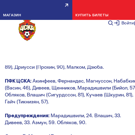
ЗЕНИТ — ПФК ЦСКА — 2:1
МАГАЗИН
КУПИТЬ БИЛЕТЫ
НОВОСТИ КОМАНДЫ
19 АВГУСТА 2
Войти
Голы:
Азмун, 19 (1:0). Влашич, 26 (1:1). Азмун, 69 (2:1).
«Зенит»:
Кержаков, Караваев, Дуглас Сантос, Ловрен,
Жирков (Круговой, 90), Оздоев, Барриос, Азмун (Ерохин
89), Дриусси (Прохин, 90), Малком, Дзюба.
ПФК ЦСКА:
Акинфеев, Фернандес, Магнуссон, Набабки
(Васин, 46), Дивеев, Щенников, Марадишвили (Бийол, 57)
Обляков, Влашич (Сигурдссон, 81), Кучаев (Шкурин, 81),
Гайч (Тикнизян, 57).
Предупреждения:
Марадишвили, 24. Влашич, 33.
Дивеев, 33. Азмун, 59. Обляков, 90.