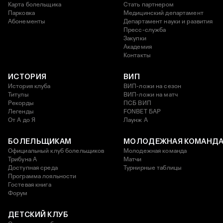
Карта болельщика
Стать партнером
Парковка
Медицинский департамент
Абонементы
Департамент науки и развития
Пресс-служба
Закупки
Академия
Контакты
ИСТОРИЯ
ВИП
История клуба
ВИП-ложи на сезон
Титулы
ВИП-ложи на матч
Рекорды
ПСБ ВИП
Легенды
FONBET БАР
От А до Я
Лаунж A
БОЛЕЛЬЩИКАМ
МОЛОДЕЖНАЯ КОМАНД
Официальный клуб болельщиков
Молодежная команда
Трибуна А
Матчи
Доступная среда
Турнирные таблицы
Программа лояльности
Гостевая книга
Форум
ДЕТСКИЙ КЛУБ