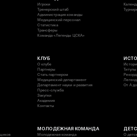
Игроки
Календ
Тренерский штаб
Турнир
Администрация команды
Медицинский персонал
Статистика
Трансферы
Команда «Легенды ЦСКА»
КЛУБ
ИСТ
О клубе
Истори
Партнеры
Титулы
Стать партнером
Рекор
Медицинский департамент
Леген
Департамент науки и развития
От А до
Пресс-служба
Закупки
Академия
Контакты
МОЛОДЕЖНАЯ КОМАНДА
ДЕТС
щиков
Молодежная команда
О детс