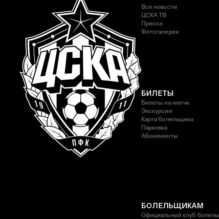
Все новости
ЦСКА ТВ
Пресса
Фотогалерея
БИЛЕТЫ
Билеты на матчи
Экскурсии
Карта болельщика
Парковка
Абонементы
БОЛЕЛЬЩИКАМ
Официальный клуб болель