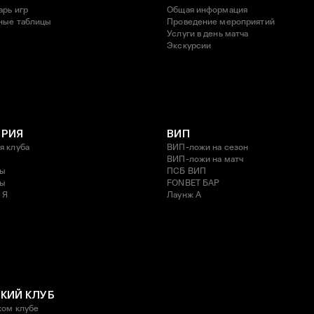
арь игр
Общая информация
ные таблицы
Проведение мероприятий
Услуги в день матча
Экскурсии
ОРИЯ
ВИП
я клуба
ВИП-ложи на сезон
ВИП-ложи на матч
ды
ПСБ ВИП
ды
FONBET БАР
 Я
Лаунж A
КИЙ КЛУБ
ком клубе