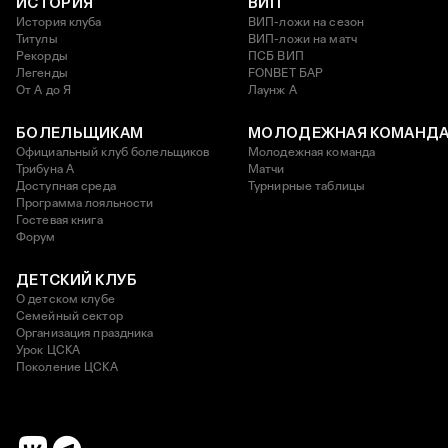
ИСТОРИЯ
ВИП
История клуба
ВИП-ложи на сезон
Титулы
ВИП-ложи на матч
Рекорды
ПСБ ВИП
Легенды
FONBET БАР
От А до Я
Лаунж A
БОЛЕЛЬЩИКАМ
МОЛОДЕЖНАЯ КОМАНД
Официальный клуб болельщиков
Молодежная команда
Трибуна А
Матчи
Доступная среда
Турнирные таблицы
Программа лояльности
Гостевая книга
Форум
ДЕТСКИЙ КЛУБ
О детском клубе
Семейный сектор
Организация праздника
Урок ЦСКА
Поколение ЦСКА