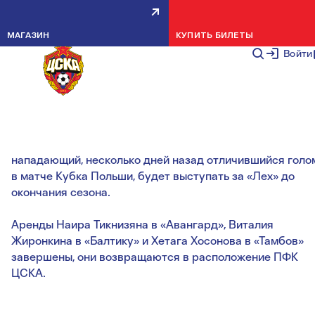
ЖАМАЛЕТДИНОВ ОСТАНЕТСЯ В
МАГАЗИН
КУПИТЬ БИЛЕТЫ
ПОЛЬШЕ ДО КОНЦА СЕЗОНА
Войти
НОВОСТИ КОМАНДЫ
1 ИЮНЯ 20
Польский «Лех» решил продлить аренду воспитанника
армейцев Тимура Жамалетдинова. Российский
нападающий, несколько дней назад отличившийся голо
в матче Кубка Польши, будет выступать за «Лех» до
окончания сезона.
Аренды Наира Тикнизяна в «Авангард», Виталия
Жиронкина в «Балтику» и Хетага Хосонова в «Тамбов»
завершены, они возвращаются в расположение ПФК
ЦСКА.