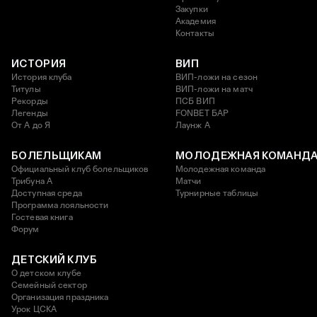
Закупки
Академия
Контакты
ИСТОРИЯ
ВИП
История клуба
ВИП-ложи на сезон
Титулы
ВИП-ложи на матч
Рекорды
ПСБ ВИП
Легенды
FONBET БАР
От А до Я
Лаунж A
БОЛЕЛЬЩИКАМ
МОЛОДЕЖНАЯ КОМАНД
Официальный клуб болельщиков
Молодежная команда
Трибуна А
Матчи
Доступная среда
Турнирные таблицы
Программа лояльности
Гостевая книга
Форум
ДЕТСКИЙ КЛУБ
О детском клубе
Семейный сектор
Организация праздника
Урок ЦСКА