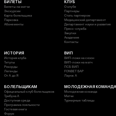
БИЛЕТЫ
КЛУБ
Билеты на матчи
О клубе
Экскурсии
Партнеры
Карта болельщика
Стать партнером
Парковка
Медицинский департамент
Абонементы
Департамент науки и развития
Пресс-служба
Закупки
Академия
Контакты
ИСТОРИЯ
ВИП
История клуба
ВИП-ложи на сезон
Титулы
ВИП-ложи на матч
Рекорды
ПСБ ВИП
Легенды
FONBET БАР
От А до Я
Лаунж A
БОЛЕЛЬЩИКАМ
МОЛОДЕЖНАЯ КОМАНД
Официальный клуб болельщиков
Молодежная команда
Трибуна А
Матчи
Доступная среда
Турнирные таблицы
Программа лояльности
Гостевая книга
Форум