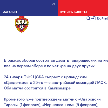
РАСПИСАНИЕ ЗИМНИХ СБОРОВ
МАГАЗИН
КУПИТЬ БИЛЕТЫ
ПФК ЦСКА
Войти
НОВОСТИ КОМАНДЫ
13 ЯНВАРЯ 2
Там пройдут все три сбора красно-синих: с 14-го по 25
января, с 29 января по 9 февраля и с 13-го по 23 феврал
В рамках сборов состоятся десять товарищеских матче
два на первом сборе и по четыре на двух других.
24 января ПФК ЦСКА сыграет с ирландским
«Дандолком», а 25-го — с австрийской командой ЛАСК.
Оба матча состоятся в Кампоаморе.
Кроме того, уже подтверждены матчи с «Сваровски
Тироль» (1 февраля), «Норшелланном» (5 февраля),