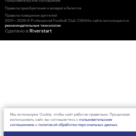
Пользовательское соглашение
Правила приобретения и возврата билетов
Правила поведения зрителей
2001—2026 © Professional Football Club CSKA
На сайте используются
рекомендательные технологии
Сделано в
Riverstart
Мы используем Cookie, чтобы сайт работал правильно. Продолжая
использовать сайт, вы соглашаетесь с
пользовательским
соглашением
и
политикой обработки персональных данных
.