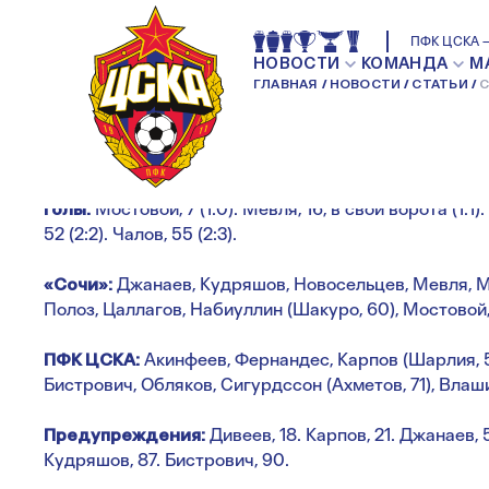
СОЧИ — ПФК ЦСКА
ПФК ЦСКА —
НОВОСТИ
КОМАНДА
М
ГЛАВНАЯ
НОВОСТИ
СТАТЬИ
С
НОВОСТИ КОМАНДЫ
Голы:
Мостовой, 7 (1:0). Мевля, 16, в свои ворота (1:1).
52 (2:2). Чалов, 55 (2:3).
«Сочи»:
Джанаев, Кудряшов, Новосельцев, Мевля, Ми
Полоз, Цаллагов, Набиуллин (Шакуро, 60), Мостовой,
ПФК ЦСКА:
Акинфеев, Фернандес, Карпов (Шарлия, 5
Бистрович, Обляков, Сигурдссон (Ахметов, 71), Влаши
Предупреждения:
Дивеев, 18. Карпов, 21. Джанаев, 5
Кудряшов, 87. Бистрович, 90.