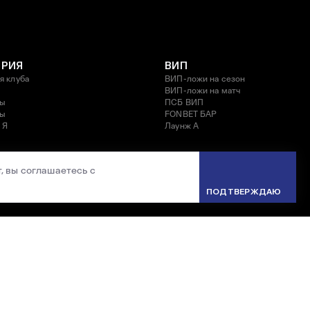
ОРИЯ
ВИП
я клуба
ВИП-ложи на сезон
ВИП-ложи на матч
ды
ПСБ ВИП
ды
FONBET БАР
 Я
Лаунж A
, вы соглашаетесь с
ПОДТВЕРЖДАЮ
КИЙ КЛУБ
ком клубе
ый сектор
зация праздника
СКА
ние ЦСКА