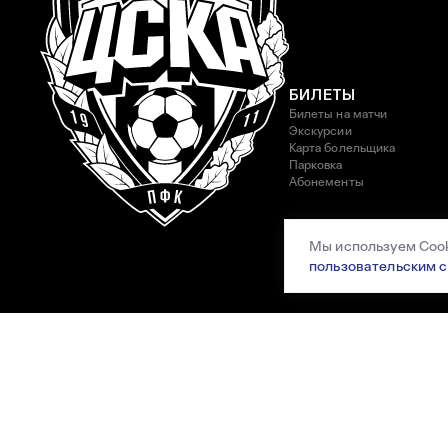
БИЛЕТЫ
Билеты на матчи
Экскурсии
Карта болельщика
Парковка
Абонементы
Мы используем Cook
пользовательским 
БОЛЕЛЬЩИКАМ
Официальный клуб болель
Трибуна А
Доступная среда
Программа лояльности
Гостевая книга
Форум