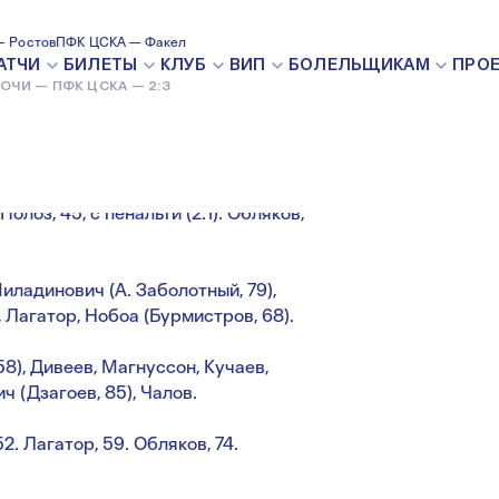
 — 2:3
 Ростов
ПФК ЦСКА — Факел
АТЧИ
БИЛЕТЫ
КЛУБ
ВИП
БОЛЕЛЬЩИКАМ
ПРО
ОЧИ — ПФК ЦСКА — 2:3
10 НОЯБРЯ 2019
 Полоз, 45, с пенальти (2:1). Обляков,
ладинович (А. Заболотный, 79),
 Лагатор, Нобоа (Бурмистров, 68).
8), Дивеев, Магнуссон, Кучаев,
ч (Дзагоев, 85), Чалов.
2. Лагатор, 59. Обляков, 74.