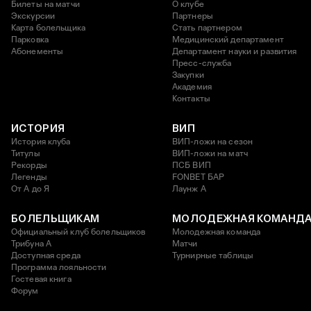
Билеты на матчи
О клубе
Экскурсии
Партнеры
Карта болельщика
Стать партнером
Парковка
Медицинский департамент
Абонементы
Департамент науки и развития
Пресс-служба
Закупки
Академия
Контакты
ИСТОРИЯ
ВИП
История клуба
ВИП-ложи на сезон
Титулы
ВИП-ложи на матч
Рекорды
ПСБ ВИП
Легенды
FONBET БАР
От А до Я
Лаунж A
БОЛЕЛЬЩИКАМ
МОЛОДЕЖНАЯ КОМАНД
Официальный клуб болельщиков
Молодежная команда
Трибуна А
Матчи
Доступная среда
Турнирные таблицы
Программа лояльности
Гостевая книга
Форум