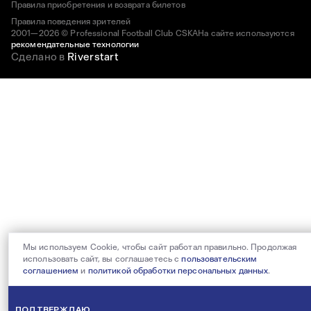
Правила приобретения и возврата билетов
Правила поведения зрителей
2001—2026 © Professional Football Club CSKA
На сайте используются
рекомендательные технологии
Сделано в
Riverstart
Мы используем Cookie, чтобы сайт работал правильно. Продолжая
использовать сайт, вы соглашаетесь с
пользовательским
соглашением
и
политикой обработки персональных данных
.
ПОДТВЕРЖДАЮ