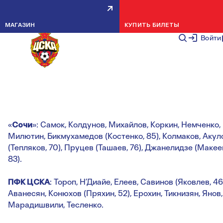
МОЛОДЕЖНОЕ ПЕРВЕНСТВО.
МАГАЗИН
КУПИТЬ БИЛЕТЫ
СОЧИ — ПФК ЦСКА — 2:2
Войти
НОВОСТИ МОЛОДЕЖКИ
9 НОЯБРЯ 2
Голы:
Н’Диайе, 21 (0:1). Джанелидзе, 37 (1:1). Н’Диайе, 82
(1:2). Коркин, 89, с пенальти (2:2).
«
Сочи
»: Самок, Колдунов, Михайлов, Коркин, Немченко,
Милютин, Бикмухамедов (Костенко, 85), Колмаков, Акул
(Тепляков, 70), Пруцев (Ташаев, 76), Джанелидзе (Макее
83).
ПФК ЦСКА
: Тороп, Н’Диайе, Елеев, Савинов (Яковлев, 46
Аванесян, Конюхов (Пряхин, 52), Ерохин, Тикнизян, Янов,
Марадишвили, Тесленко.