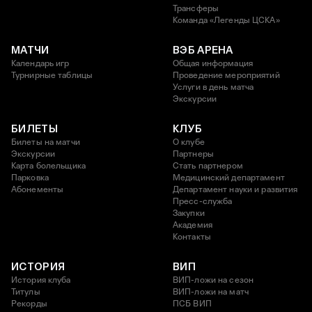
Трансферы
Команда «Легенды ЦСКА»
МАТЧИ
ВЭБ АРЕНА
Календарь игр
Общая информация
Турнирные таблицы
Проведение мероприятий
Услуги в день матча
Экскурсии
БИЛЕТЫ
КЛУБ
Билеты на матчи
О клубе
Экскурсии
Партнеры
Карта болельщика
Стать партнером
Парковка
Медицинский департамент
Абонементы
Департамент науки и развития
Пресс-служба
Закупки
Академия
Контакты
ИСТОРИЯ
ВИП
История клуба
ВИП-ложи на сезон
Титулы
ВИП-ложи на матч
Рекорды
ПСБ ВИП