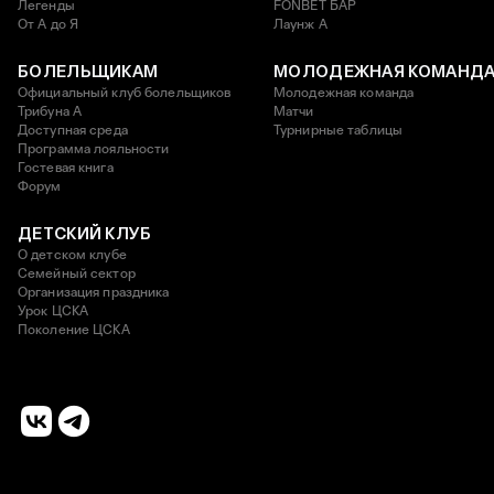
Легенды
FONBET БАР
От А до Я
Лаунж A
БОЛЕЛЬЩИКАМ
МОЛОДЕЖНАЯ КОМАНД
Официальный клуб болельщиков
Молодежная команда
Трибуна А
Матчи
Доступная среда
Турнирные таблицы
Программа лояльности
Гостевая книга
Форум
ДЕТСКИЙ КЛУБ
О детском клубе
Семейный сектор
Организация праздника
Урок ЦСКА
Поколение ЦСКА