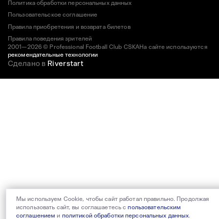
Политика обработки персональных данных
Пользовательское соглашение
Правила приобретения и возврата билетов
Правила поведения зрителей
2001—2026 © Professional Football Club CSKA
На сайте используются
рекомендательные технологии
Сделано в
Riverstart
Мы используем Cookie, чтобы сайт работал правильно. Продолжая
использовать сайт, вы соглашаетесь с
пользовательским
соглашением
и
политикой обработки персональных данных
.