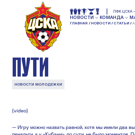
АЛЕКСАНДР ГРИШ
ПФК ЦСКА —
НОВОСТИ
КОМАНДА
М
ГЛАВНАЯ
НОВОСТИ
СТАТЬИ
А
НАХОДЯТСЯ НА 
ПУТИ
НОВОСТИ МОЛОДЕЖКИ
{video}
— Игру можно назвать равной, хотя мы имели два вы
пенальти, а у «Кубани», по сути, не было моментов. 