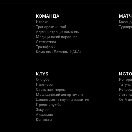
КОМАНДА
МАТЧ
Игроки
Календ
Тренерский штаб
Турнир
Администрация команды
Медицинский персонал
Статистика
Трансферы
Команда «Легенды ЦСКА»
КЛУБ
ИСТ
О клубе
Истори
Партнеры
Титулы
Стать партнером
Рекор
Медицинский департамент
Леген
Департамент науки и развития
От А до
Пресс-служба
Закупки
Академия
Контакты