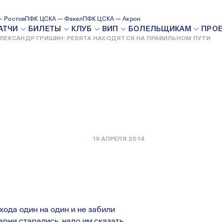
ИН: РЕБЯТА
 Ростов
ПФК ЦСКА — Факел
ПФК ЦСКА — Акрон
АТЧИ
БИЛЕТЫ
КЛУБ
ВИП
БОЛЕЛЬЩИКАМ
ПРО
ЛЕКСАНДР ГРИШИН: РЕБЯТА НАХОДЯТСЯ НА ПРАВИЛЬНОМ ПУТИ
ПРАВИЛЬНОМ
19 АПРЕЛЯ 2014
хода один на один и не забили
Парни старались, надо им сказать