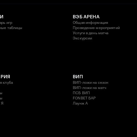
И
ВЭБ АРЕНА
арь игр
Общая информация
ные таблицы
Проведение мероприятий
Услуги в день матча
Экскурсии
ОРИЯ
ВИП
я клуба
ВИП-ложи на сезон
ВИП-ложи на матч
ды
ПСБ ВИП
ды
FONBET БАР
 Я
Лаунж A