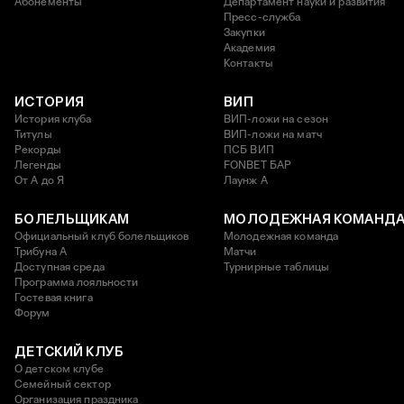
Абонементы
Департамент науки и развития
Пресс-служба
Закупки
Академия
Контакты
ИСТОРИЯ
ВИП
История клуба
ВИП-ложи на сезон
Титулы
ВИП-ложи на матч
Рекорды
ПСБ ВИП
Легенды
FONBET БАР
От А до Я
Лаунж A
БОЛЕЛЬЩИКАМ
МОЛОДЕЖНАЯ КОМАНД
Официальный клуб болельщиков
Молодежная команда
Трибуна А
Матчи
Доступная среда
Турнирные таблицы
Программа лояльности
Гостевая книга
Форум
ДЕТСКИЙ КЛУБ
О детском клубе
Семейный сектор
Организация праздника