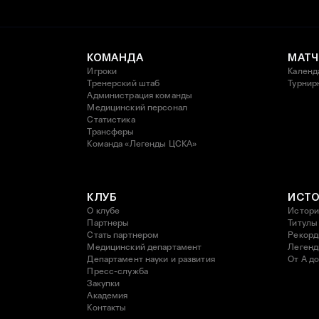
КОМАНДА
МАТЧ
Игроки
Календ
Тренерский штаб
Турнир
Администрация команды
Медицинский персонал
Статистика
Трансферы
Команда «Легенды ЦСКА»
КЛУБ
ИСТ
О клубе
Истори
Партнеры
Титулы
Стать партнером
Рекор
Медицинский департамент
Леген
Департамент науки и развития
От А до
Пресс-служба
Закупки
Академия
Контакты