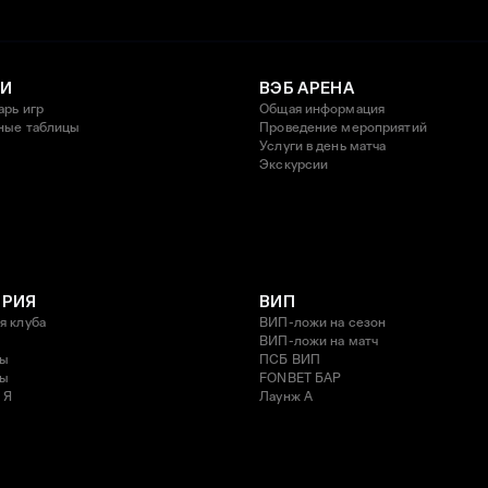
И
ВЭБ АРЕНА
арь игр
Общая информация
ные таблицы
Проведение мероприятий
Услуги в день матча
Экскурсии
ОРИЯ
ВИП
я клуба
ВИП-ложи на сезон
ВИП-ложи на матч
ды
ПСБ ВИП
ды
FONBET БАР
 Я
Лаунж A