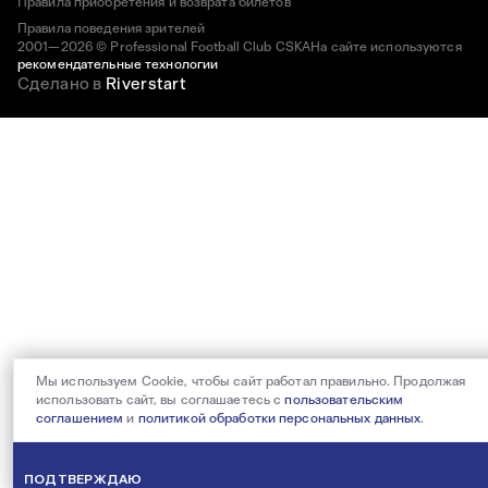
Правила приобретения и возврата билетов
Правила поведения зрителей
2001—2026 © Professional Football Club CSKA
На сайте используются
рекомендательные технологии
Сделано в
Riverstart
Мы используем Cookie, чтобы сайт работал правильно. Продолжая
использовать сайт, вы соглашаетесь с
пользовательским
соглашением
и
политикой обработки персональных данных
.
ПОДТВЕРЖДАЮ