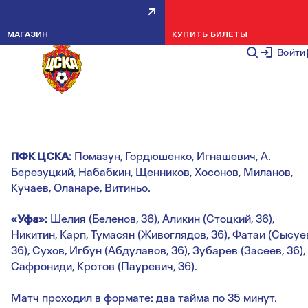
ТОВАРИЩЕСКИЙ МАТЧ. ПФК
МАГАЗИН
КУПИТЬ БИЛЕТЫ
ЦСКА — УФА — 1:0
Войти
НОВОСТИ КОМАНДЫ
9 ОКТЯБРЯ 2
Гол:
Витиньо, 26, с пенальти (1:0).
ПФК ЦСКА:
Помазун, Гордюшенко, Игнашевич, А.
Березуцкий, Набабкин, Щенников, Хосонов, Миланов,
Кучаев, Оланаре, Витиньо.
«Уфа»:
Шелия (Беленов, 36), Аликин (Стоцкий, 36),
Никитин, Карп, Тумасян (Живоглядов, 36), Фатаи (Сысуе
36), Сухов, Игбун (Абдулавов, 36), Зубарев (Засеев, 36),
Сафрониди, Кротов (Пауревич, 36).
Матч проходил в формате: два тайма по 35 минут.