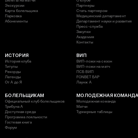
Билеты на матчи
О клубе
Экскурсии
Партнеры
Карта болельщика
Стать партнером
Парковка
Медицинский департамент
Абонементы
Департамент науки и развития
Пресс-служба
Закупки
Академия
Контакты
ИСТОРИЯ
ВИП
История клуба
ВИП-ложи на сезон
Титулы
ВИП-ложи на матч
Рекорды
ПСБ ВИП
Легенды
FONBET БАР
От А до Я
Лаунж A
БОЛЕЛЬЩИКАМ
МОЛОДЕЖНАЯ КОМАНД
Официальный клуб болельщиков
Молодежная команда
Трибуна А
Матчи
Доступная среда
Турнирные таблицы
Программа лояльности
Гостевая книга
Форум