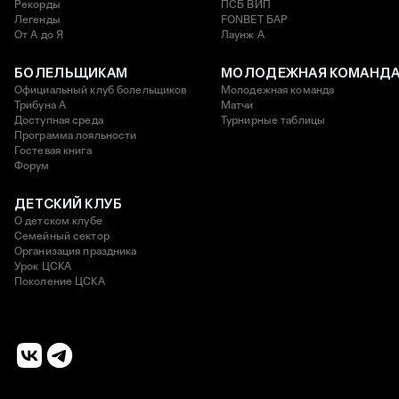
Рекорды
ПСБ ВИП
Легенды
FONBET БАР
От А до Я
Лаунж A
БОЛЕЛЬЩИКАМ
МОЛОДЕЖНАЯ КОМАНД
Официальный клуб болельщиков
Молодежная команда
Трибуна А
Матчи
Доступная среда
Турнирные таблицы
Программа лояльности
Гостевая книга
Форум
ДЕТСКИЙ КЛУБ
О детском клубе
Семейный сектор
Организация праздника
Урок ЦСКА
Поколение ЦСКА