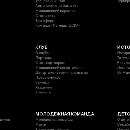
Тренерский штаб
Турнир
Администрация команды
Медицинский персонал
Статистика
Трансферы
Команда «Легенды ЦСКА»
КЛУБ
ИСТ
О клубе
Истори
Партнеры
Титулы
Стать партнером
Рекор
Медицинский департамент
Леген
Департамент науки и развития
От А до
Пресс-служба
Закупки
Академия
Контакты
МОЛОДЕЖНАЯ КОМАНДА
ДЕТС
щиков
Молодежная команда
О детс
Матчи
Семейн
Турнирные таблицы
Органи