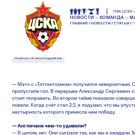
ПАВЕЛ ОВЧИННИК
ПФК ЦСКА —
НОВОСТИ
КОМАНДА
М
ГЛАВНАЯ
НОВОСТИ
СТАТЬИ
П
ЕСТЬ ХАРАКТЕР
НОВОСТИ МОЛОДЕЖКИ
— Матч с «Тоттентхэмом» получился невероятным. 
пропустили гол. В перерыве Александр Сергеевич ск
стоит поправить. Во втором тайме показали соверше
повели. Когда счёт стал 2:2, я подумал, что мы упус
настырность которого принесла нам победу.
— Англичане чем-то удивили?
— В целом, нет. Они сыграли так, как мы и ожидали. 