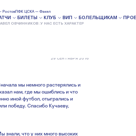
ОВ: У НАС
 Ростов
ПФК ЦСКА — Факел
АТЧИ
БИЛЕТЫ
КЛУБ
ВИП
БОЛЕЛЬЩИКАМ
ПРО
АВЕЛ ОВЧИННИКОВ: У НАС ЕСТЬ ХАРАКТЕР
29 СЕНТЯБРЯ 2016
Сначала мы немного растерялись и
азал нам, где мы ошиблись и что
нно иной футбол, отыгрались и
тили победу. Спасибо Кучаеву,
Мы знали, что у них много высоких