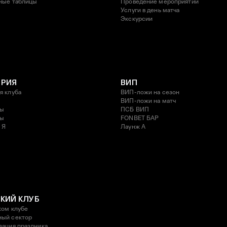
ные таблицы
Проведение мероприятий
Услуги в день матча
Экскурсии
ОРИЯ
ВИП
я клуба
ВИП-ложи на сезон
ВИП-ложи на матч
ды
ПСБ ВИП
ды
FONBET БАР
 Я
Лаунж A
КИЙ КЛУБ
ком клубе
ый сектор
зация праздника