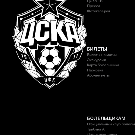
ЦСКА ТВ
Пресса
Фотогалерея
БИЛЕТЫ
Билеты на матчи
Экскурсии
Карта болельщика
Парковка
Абонементы
БОЛЕЛЬЩИКАМ
Официальный клуб болель
Трибуна А
Доступная среда