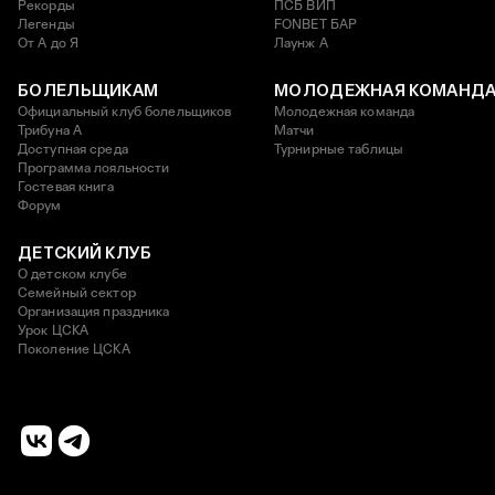
Рекорды
ПСБ ВИП
Легенды
FONBET БАР
От А до Я
Лаунж A
БОЛЕЛЬЩИКАМ
МОЛОДЕЖНАЯ КОМАНД
Официальный клуб болельщиков
Молодежная команда
Трибуна А
Матчи
Доступная среда
Турнирные таблицы
Программа лояльности
Гостевая книга
Форум
ДЕТСКИЙ КЛУБ
О детском клубе
Семейный сектор
Организация праздника
Урок ЦСКА
Поколение ЦСКА