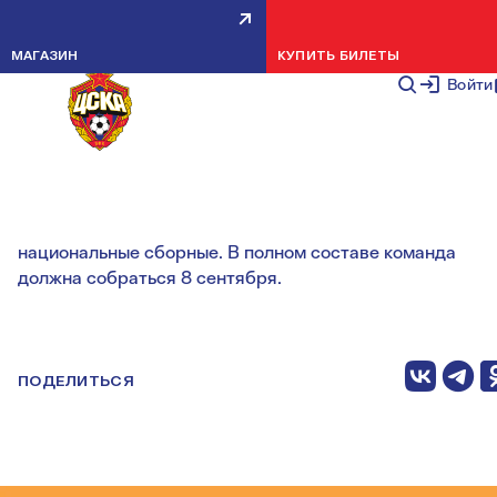
МАРИО ФЕРНАНДЕС ВЕРНУЛСЯ 
МАГАЗИН
КУПИТЬ БИЛЕТЫ
ОБЩУЮ ГРУППУ
Войти
НОВОСТИ КОМАНДЫ
6 СЕНТЯБРЯ 2
В ближайшие дни к подготовке к матчу с «Тереком»
приступят и футболисты, выступавшие за свои
национальные сборные. В полном составе команда
должна собраться 8 сентября.
ПОДЕЛИТЬСЯ