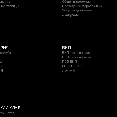
арь игр
Общая информация
ные таблицы
Проведение мероприятий
Услуги в день матча
Экскурсии
ОРИЯ
ВИП
я клуба
ВИП-ложи на сезон
ВИП-ложи на матч
ды
ПСБ ВИП
ды
FONBET БАР
 Я
Лаунж A
КИЙ КЛУБ
ком клубе