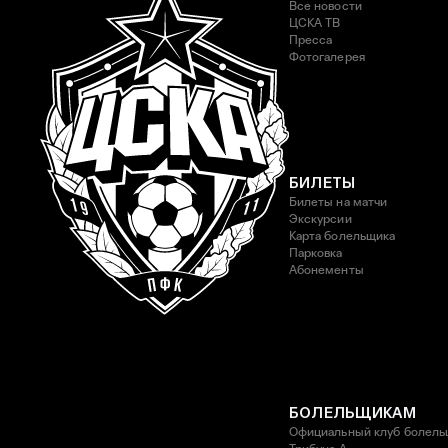
Все новости
ЦСКА ТВ
Пресса
Фотогалерея
БИЛЕТЫ
Билеты на матчи
Экскурсии
Карта болельщика
Парковка
Абонементы
БОЛЕЛЬЩИКАМ
Официальный клуб болель