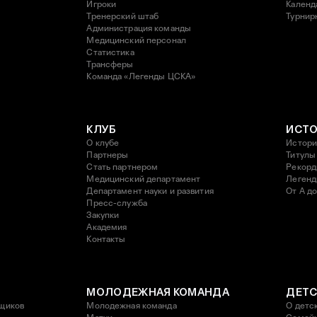
Игроки
Календ
Тренерский штаб
Турнир
Администрация команды
Медицинский персонал
Статистика
Трансферы
Команда «Легенды ЦСКА»
КЛУБ
ИСТ
О клубе
Истори
Партнеры
Титулы
Стать партнером
Рекор
Медицинский департамент
Леген
Департамент науки и развития
От А до
Пресс-служба
Закупки
Академия
Контакты
МОЛОДЕЖНАЯ КОМАНДА
ДЕТС
щиков
Молодежная команда
О детс