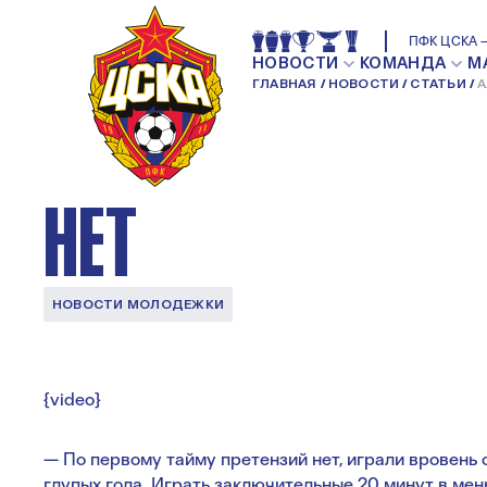
АЛЕКСАНДР ГРИШ
ПФК ЦСКА —
НОВОСТИ
КОМАНДА
М
ГЛАВНАЯ
НОВОСТИ
СТАТЬИ
А
ПЕРВОМУ ТАЙМУ
НЕТ
НОВОСТИ МОЛОДЕЖКИ
{video}
— По первому тайму претензий нет, играли вровень 
глупых гола. Играть заключительные 20 минут в ме