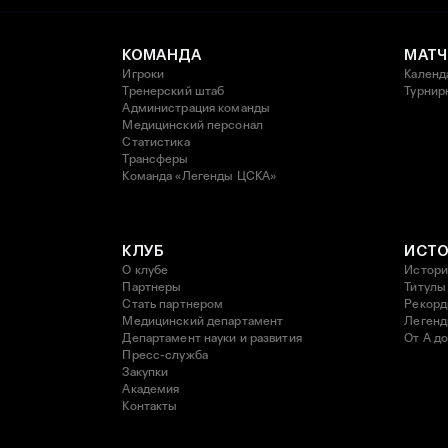
КОМАНДА
МАТЧ
Игроки
Календ
Тренерский штаб
Турнир
Администрация команды
Медицинский персонал
Статистика
Трансферы
Команда «Легенды ЦСКА»
КЛУБ
ИСТ
О клубе
Истори
Партнеры
Титулы
Стать партнером
Рекор
Медицинский департамент
Леген
Департамент науки и развития
От А до
Пресс-служба
Закупки
Академия
Контакты