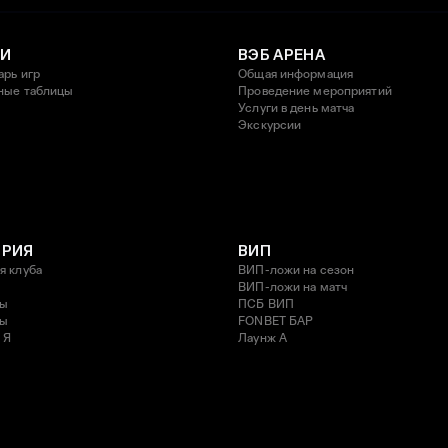
И
ВЭБ АРЕНА
арь игр
Общая информация
ные таблицы
Проведение мероприятий
Услуги в день матча
Экскурсии
ОРИЯ
ВИП
я клуба
ВИП-ложи на сезон
ВИП-ложи на матч
ды
ПСБ ВИП
ды
FONBET БАР
 Я
Лаунж A