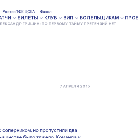
ИН: ПО
 Ростов
ПФК ЦСКА — Факел
АТЧИ
БИЛЕТЫ
КЛУБ
ВИП
БОЛЕЛЬЩИКАМ
ПРО
ЛЕКСАНДР ГРИШИН: ПО ПЕРВОМУ ТАЙМУ ПРЕТЕНЗИЙ НЕТ
 ПРЕТЕНЗИЙ
7 АПРЕЛЯ 2015
с соперником, но пропустили два
ньшинстве было тяжело. Команда у