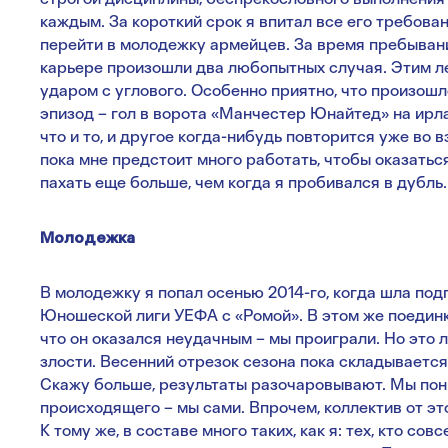
каждым. За короткий срок я впитал все его требова
перейти в молодежку армейцев. За время пребыв
карьере произошли два любопытных случая. Этим л
ударом с углового. Особенно приятно, что произошл
эпизод – гол в ворота «Манчестер Юнайтед» на ирла
что и то, и другое когда-нибудь повторится уже во 
пока мне предстоит много работать, чтобы оказатьс
пахать еще больше, чем когда я пробивался в дубль.
Молодежка
В молодежку я попал осенью 2014-го, когда шла под
Юношеской лиги УЕФА с «Ромой». В этом же поединк
что он оказался неудачным – мы проиграли. Но это
злости. Весенний отрезок сезона пока складывается 
Скажу больше, результаты разочаровывают. Мы пони
происходящего – мы сами. Впрочем, коллектив от эт
К тому же, в составе много таких, как я: тех, кто с