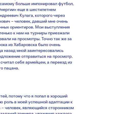
е самому больше импонировал футбол,
Энергии» еще в шестилетнем
дреевич Кулага, которого через
ович – человек, давший мне очень
ненных ориентиров. Мои выступления
тенько к нам на турниры приезжали
звали на просмотры. Точно так же за
рока из Хабаровска было очень
да назад мной заинтересовались
едложение отправиться на просмотр.
 считал себя армейцем, а переезд из
о пацана.
ей, потому что я попал в хороший
ую роль в моей успешной адаптации к
в – человек, являющийся сторонником
 заданий тренера, уважения каждого