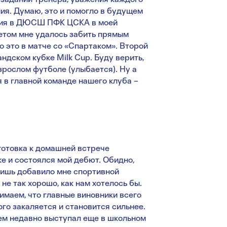
ния. Думаю, это и помогло в будущем
ания в ДЮСШ ПФК ЦСКА в моей
етом мне удалось забить прямым
о это в матче со «Спартаком». Второй
ндском кубке Milk Cup. Буду верить,
взрослом футболе (улыбается). Ну а
я в главной команде нашего клуба –
готовка к домашней встрече
е и состоялся мой дебют. Обидно,
 лишь добавило мне спортивной
не так хорошо, как нам хотелось бы.
маем, что главные виновники всего
ого закаляется и становится сильнее.
овсем недавно выступал еще в школьном