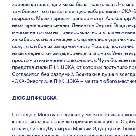
хорошо катался, да и мама была только «за». Но мн
тем более что я попал в секцию хабаровской «СКА-
возрасте. Моим первым тренером стал Александр Ан
некоторое время сменил Ленивкин Сергей Владимир
многое не только на тренировках, но и в плане жиз
за хабаровских армейцев складывались удачно, час
скауты клубов из западной части России, постоянно 
нами следили китайцы, корейцы и японцы. Увезти иг
просто – этим многие пользовались. Чуть больше го
представители ПФК ЦСКА, от которых поступило пр
Согласился без раздумий. Все-таки в душе я всегда
«СКА-Энергии» в ПФК ЦСКА – мечта любого местног
ДЮСШ ПФК ЦСКА
Переезд в Москву не вызвал у меня особых сложност
коллектив, меня сразу же приняли как своего. Особ
столице и к клубу сыграл Максим Эдуардович Боко
строгой дисциплины, беспрекословного выполнения