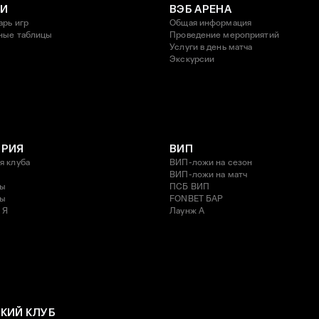
И
ВЭБ АРЕНА
арь игр
Общая информация
ные таблицы
Проведение мероприятий
Услуги в день матча
Экскурсии
ОРИЯ
ВИП
я клуба
ВИП-ложи на сезон
ВИП-ложи на матч
ды
ПСБ ВИП
ды
FONBET БАР
 Я
Лаунж A
КИЙ КЛУБ