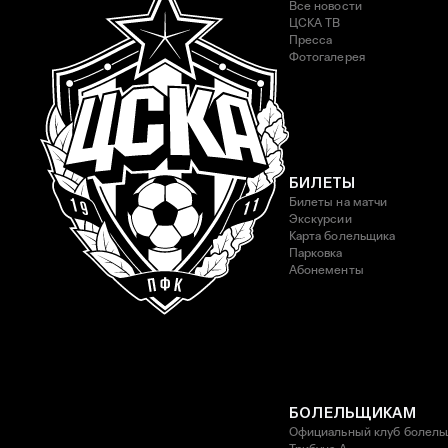
Все новости
ЦСКА ТВ
Пресса
Фотогалерея
БИЛЕТЫ
Билеты на матчи
Экскурсии
Карта болельщика
Парковка
Абонементы
БОЛЕЛЬЩИКАМ
Официальный клуб болель