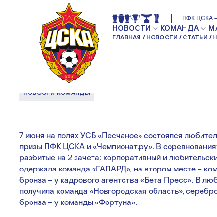
НА ПРИЗЫ ПФК Ц
ПФК ЦСКА —
НОВОСТИ
КОМАНДА
М
ГЛАВНАЯ
НОВОСТИ
СТАТЬИ
Н
ЧЕМПИОНАТ.РУ
НОВОСТИ КОМАНДЫ
7 июня на полях УСБ «Песчаное» состоялся любител
призы ПФК ЦСКА и «Чемпионат.ру». В соревнованиях
разбитые на 2 зачета: корпоративный и любительск
одержала команда «ГАПАРД», на втором месте – к
бронза – у кадрового агентства «Бета Пресс». В л
получила команда «Новгородская область», серебро
бронза – у команды «Фортуна».