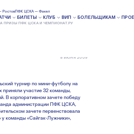
СКА И
 Ростов
ПФК ЦСКА — Факел
АТЧИ
БИЛЕТЫ
КЛУБ
ВИП
БОЛЕЛЬЩИКАМ
ПРО
А ПРИЗЫ ПФК ЦСКА И ЧЕМПИОНАТ.РУ
8 ИЮНЯ 2009
ьский турнир по мини-футболу на
 приняли участие 32 команды,
ий. В корпоративном зачете победу
оманда администрации ПФК ЦСКА,
юбительском зачете первенствовала
 у команды «Сайгак-Лужники»,