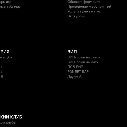
арь игр
Общая информация
ные таблицы
Проведение мероприятий
Услуги в день матча
Экскурсии
ОРИЯ
ВИП
я клуба
ВИП-ложи на сезон
ВИП-ложи на матч
ды
ПСБ ВИП
ды
FONBET БАР
 Я
Лаунж A
КИЙ КЛУБ
ком клубе