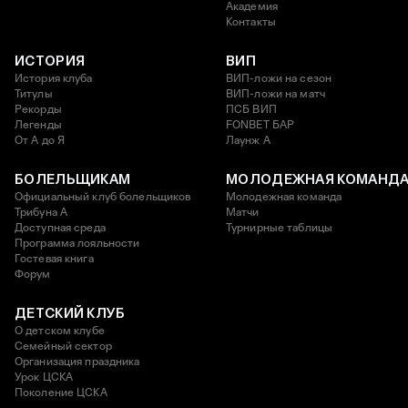
Академия
Контакты
ИСТОРИЯ
ВИП
История клуба
ВИП-ложи на сезон
Титулы
ВИП-ложи на матч
Рекорды
ПСБ ВИП
Легенды
FONBET БАР
От А до Я
Лаунж A
БОЛЕЛЬЩИКАМ
МОЛОДЕЖНАЯ КОМАНД
Официальный клуб болельщиков
Молодежная команда
Трибуна А
Матчи
Доступная среда
Турнирные таблицы
Программа лояльности
Гостевая книга
Форум
ДЕТСКИЙ КЛУБ
О детском клубе
Семейный сектор
Организация праздника
Урок ЦСКА
Поколение ЦСКА