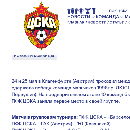
ЮНЫЕ АРМЕЙЦЫ
ПФК ЦСКА —
НОВОСТИ
КОМАНДА
М
ГЛАВНАЯ
НОВОСТИ
СТАТЬИ
Ю
ТУРНИР В АВСТР
НОВОСТИ КОМАНДЫ
24 и 25 мая в Клагенфурте (Австрия) проходил меж
одержала победу команда мальчиков 1996г.р. ДЮС
Первушин). На предварительном этапе 10 команд бы
ПФК ЦСКА заняла первое место в своей группе.
Матчи в групповом турнире:
ПФК ЦСКА – «Барселона
ПФК ЦСКА – ГАК (Австрия) – 1:0 (Казанский)