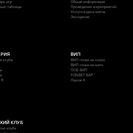
арь игр
Общая информация
ные таблицы
Проведение мероприятий
Услуги в день матча
Экскурсии
ОРИЯ
ВИП
я клуба
ВИП-ложи на сезон
ВИП-ложи на матч
ды
ПСБ ВИП
ды
FONBET БАР
 Я
Лаунж A
КИЙ КЛУБ
ком клубе