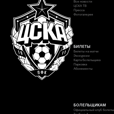
Все новости
ЦСКА ТВ
Пресса
Фотогалерея
БИЛЕТЫ
Билеты на матчи
Экскурсии
Карта болельщика
Парковка
Абонементы
БОЛЕЛЬЩИКАМ
Официальный клуб болель