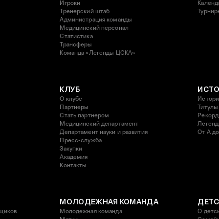
Игроки
Календ
Тренерский штаб
Турнир
Администрация команды
Медицинский персонал
Статистика
Трансферы
Команда «Легенды ЦСКА»
КЛУБ
ИСТ
О клубе
Истори
Партнеры
Титулы
Стать партнером
Рекор
Медицинский департамент
Леген
Департамент науки и развития
От А до
Пресс-служба
Закупки
Академия
Контакты
МОЛОДЕЖНАЯ КОМАНДА
ДЕТС
щиков
Молодежная команда
О детс