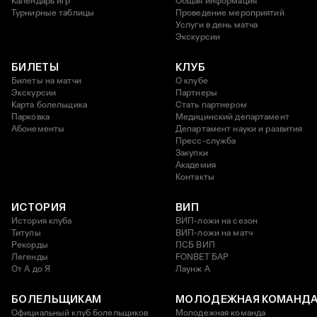
Календарь игр
Общая информация
Турнирные таблицы
Проведение мероприятий
Услуги в день матча
Экскурсии
БИЛЕТЫ
КЛУБ
Билеты на матчи
О клубе
Экскурсии
Партнеры
Карта болельщика
Стать партнером
Парковка
Медицинский департамент
Абонементы
Департамент науки и развития
Пресс-служба
Закупки
Академия
Контакты
ИСТОРИЯ
ВИП
История клуба
ВИП-ложи на сезон
Титулы
ВИП-ложи на матч
Рекорды
ПСБ ВИП
Легенды
FONBET БАР
От А до Я
Лаунж A
БОЛЕЛЬЩИКАМ
МОЛОДЕЖНАЯ КОМАНД
Официальный клуб болельщиков
Молодежная команда