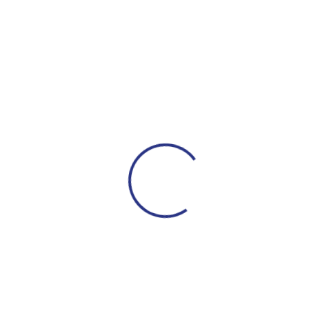
6
Чемпион России
9
Кубок России
8
Суперкубок России
Кубок УЕФА