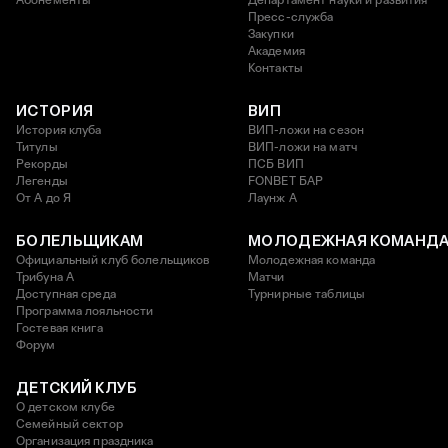
Пресс-служба
Закупки
Академия
Контакты
ИСТОРИЯ
ВИП
История клуба
ВИП-ложи на сезон
Титулы
ВИП-ложи на матч
Рекорды
ПСБ ВИП
Легенды
FONBET БАР
От А до Я
Лаунж A
БОЛЕЛЬЩИКАМ
МОЛОДЕЖНАЯ КОМАНД
Официальный клуб болельщиков
Молодежная команда
Трибуна А
Матчи
Доступная среда
Турнирные таблицы
Программа лояльности
Гостевая книга
Форум
ДЕТСКИЙ КЛУБ
О детском клубе
Семейный сектор
Организация праздника