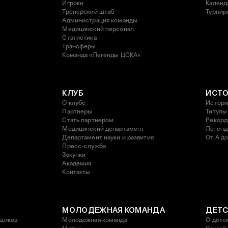
Игроки
Календ
Тренерский штаб
Турнир
Администрация команды
Медицинский персонал
Статистика
Трансферы
Команда «Легенды ЦСКА»
КЛУБ
ИСТ
О клубе
Истори
Партнеры
Титулы
Стать партнером
Рекор
Медицинский департамент
Леген
Департамент науки и развития
От А до
Пресс-служба
Закупки
Академия
Контакты
МОЛОДЕЖНАЯ КОМАНДА
ДЕТС
щиков
Молодежная команда
О детс