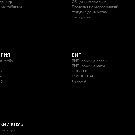
арь игр
Общая информация
ные таблицы
Проведение мероприятий
Услуги в день матча
Экскурсии
ОРИЯ
ВИП
я клуба
ВИП-ложи на сезон
ВИП-ложи на матч
ды
ПСБ ВИП
ды
FONBET БАР
 Я
Лаунж A
КИЙ КЛУБ
ком клубе