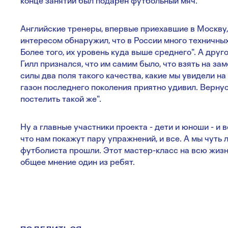
конце занятий был подарен футбольный мяч.
Английские тренеры, впервые приехавшие в Москву, 
интересом обнаружил, что в России много техничных
Более того, их уровень куда выше среднего". А дру
Гилл признался, что им самим было, что взять на за
силы два поля такого качества, какие мы увидели н
газон последнего поколения приятно удивил. Верну
постелить такой же".
Ну а главные участники проекта - дети и юноши - и 
что нам покажут пару упражнений, и все. А мы чуть 
футболиста прошли. Этот мастер-класс на всю жизнь
общее мнение один из ребят.