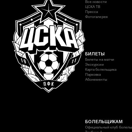
Все новости
ЦСКА ТВ
Пресса
Фотогалерея
БИЛЕТЫ
Билеты на матчи
Экскурсии
Карта болельщика
Парковка
Абонементы
БОЛЕЛЬЩИКАМ
Официальный клуб болель