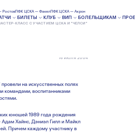
С УЧАСТИЕМ
 Ростов
ПФК ЦСКА — Факел
ПФК ЦСКА — Акрон
АТЧИ
БИЛЕТЫ
КЛУБ
ВИП
БОЛЕЛЬЩИКАМ
ПРО
АСТЕР-КЛАСС С УЧАСТИЕМ ЦСКА И "ЧЕЛСИ"
16 ИЮЛЯ 2004
" провели на искусственных полях
 командами, воспитанниками
остями.
ских юношей 1989 года рождения
- Адам Хайнс, Дэниэл Гилл и Майкл
ей. Причем каждому участнику в