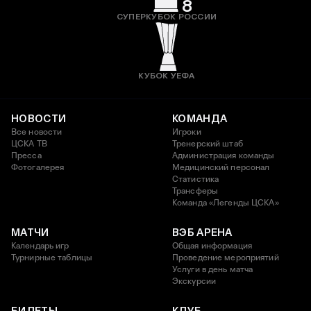
8
СУПЕРКУБОК РОССИИ
КУБОК УЕФА
НОВОСТИ
КОМАНДА
Все новости
Игроки
ЦСКА ТВ
Тренерский штаб
Пресса
Администрация команды
Фотогалерея
Медицинский персонал
Статистика
Трансферы
Команда «Легенды ЦСКА»
МАТЧИ
ВЭБ АРЕНА
Календарь игр
Общая информация
Турнирные таблицы
Проведение мероприятий
Услуги в день матча
Экскурсии
БИЛЕТЫ
КЛУБ