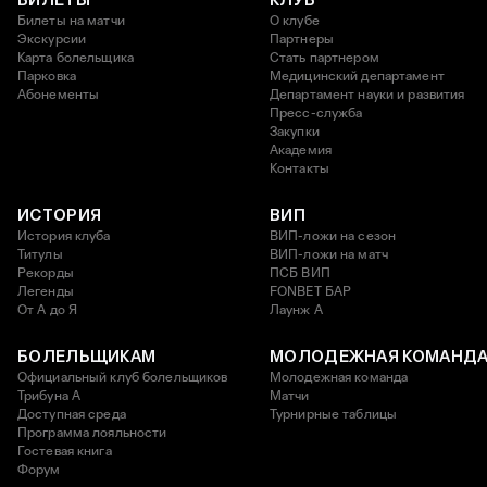
Билеты на матчи
О клубе
Экскурсии
Партнеры
Карта болельщика
Стать партнером
Парковка
Медицинский департамент
Абонементы
Департамент науки и развития
Пресс-служба
Закупки
Академия
Контакты
ИСТОРИЯ
ВИП
История клуба
ВИП-ложи на сезон
Титулы
ВИП-ложи на матч
Рекорды
ПСБ ВИП
Легенды
FONBET БАР
От А до Я
Лаунж A
БОЛЕЛЬЩИКАМ
МОЛОДЕЖНАЯ КОМАНД
Официальный клуб болельщиков
Молодежная команда
Трибуна А
Матчи
Доступная среда
Турнирные таблицы
Программа лояльности
Гостевая книга
Форум