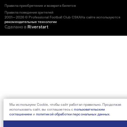
Правила приобретения и возврата билетов
Правила поведения зрителей
2001—2026 © Professional Football Club CSKA
На сайте используются
рекомендательные технологии
Сделано в
Riverstart
Мы используем Cookie, чтобы сайт работал правильно. Продолжая
использовать сайт, вы соглашаетесь с
пользовательским
соглашением
и
политикой обработки персональных данных
.