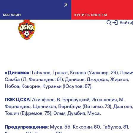
ДИНАМО — ПФК ЦСКА — 4:2
МАГАЗИН
КУПИТЬ БИЛЕТЫ
НОВОСТИ КОМАНДЫ
9 МАРТА 2
Войти
{gallery} {video}
Голы:
Думбия, 12 (0:1). Думбия, 43 (0:2). Кураньи, 49 (1:2).
Самба, 59 (2:2). Жирков, 62 (3:2). Жирков, 69 (4:2).
«Динамо»:
Габулов, Гранат, Козлов (Уилкшир, 29), Ломи
Самба (Л. Фернандес, 61), Денисов, Джуджак, Жирков,
Нобоа, Кокорин, Кураньи (Юсупов, 87).
ПФК ЦСКА:
Акинфеев, В. Березуцкий, Игнашевич, М.
Фернандес, Щенников, Вернблум (Витиньо, 73), Дзагоев,
Тошич (Ефремов, 75), Эльм, Думбия, Муса.
Предупреждения:
Муса, 55. Кокорин, 60. Габулов, 81.