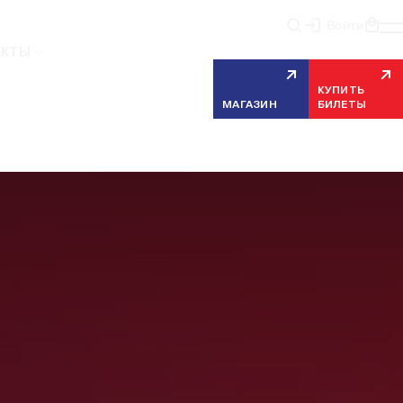
Войти
ЕКТЫ
КУПИТЬ
МАГАЗИН
БИЛЕТЫ