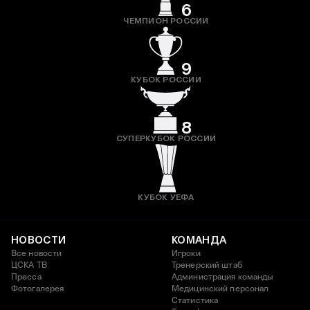
6
ЧЕМПИОН РОССИИ
9
КУБОК РОССИИ
8
СУПЕРКУБОК РОССИИ
КУБОК УЕФА
НОВОСТИ
КОМАНДА
Все новости
Игроки
ЦСКА ТВ
Тренерский штаб
Пресса
Администрация команды
Фотогалерея
Медицинский персонал
Статистика