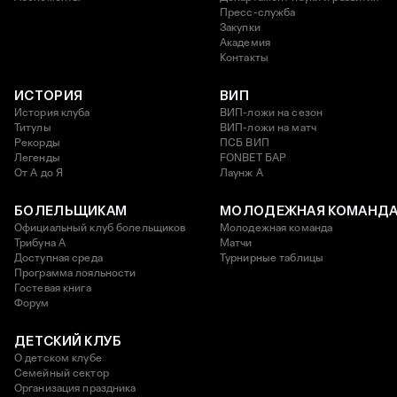
Пресс-служба
Закупки
Академия
Контакты
ИСТОРИЯ
ВИП
История клуба
ВИП-ложи на сезон
Титулы
ВИП-ложи на матч
Рекорды
ПСБ ВИП
Легенды
FONBET БАР
От А до Я
Лаунж A
БОЛЕЛЬЩИКАМ
МОЛОДЕЖНАЯ КОМАНД
Официальный клуб болельщиков
Молодежная команда
Трибуна А
Матчи
Доступная среда
Турнирные таблицы
Программа лояльности
Гостевая книга
Форум
ДЕТСКИЙ КЛУБ
О детском клубе
Семейный сектор
Организация праздника